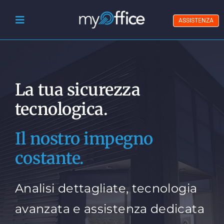
Skip
to
ASSISTENZA
Toggle
content
Navigation
Chi Siamo
Sicurezza Informatica
La tua sicurezza
Trasformazione Digitale
tecnologica.
Gestione Documentale
Il nostro impegno
Prodotti IT
costante.
Blog
Analisi dettagliate, tecnologia
avanzata e assistenza dedicata