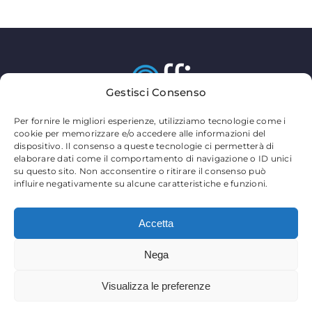
Gestisci Consenso
MY OFFICE S.R.L.
Per fornire le migliori esperienze, utilizziamo tecnologie come i
Via Sandro Pertini 63812 – Montegranaro FM
cookie per memorizzare e/o accedere alle informazioni del
Telefono:
0734 89491
dispositivo. Il consenso a queste tecnologie ci permetterà di
elaborare dati come il comportamento di navigazione o ID unici
Email:
commerciale@myofficegroup.it
su questo sito. Non acconsentire o ritirare il consenso può
Partita Iva: 02149220440
influire negativamente su alcune caratteristiche e funzioni.
Privacy Policy
–
Cookie Policy
–
Partners
Accetta
Nega
© 2026 MY OFFICE SRL | Tutti i diritti riservati
Visualizza le preferenze