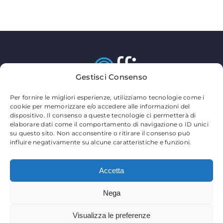
Gestisci Consenso
MY OFFICE S.R.L.
Per fornire le migliori esperienze, utilizziamo tecnologie come i
Via Sandro Pertini 63812 – Montegranaro FM
cookie per memorizzare e/o accedere alle informazioni del
Telefono:
0734 89491
dispositivo. Il consenso a queste tecnologie ci permetterà di
elaborare dati come il comportamento di navigazione o ID unici
Email:
commerciale@myofficegroup.it
su questo sito. Non acconsentire o ritirare il consenso può
Partita Iva: 02149220440
influire negativamente su alcune caratteristiche e funzioni.
Privacy Policy
–
Cookie Policy
–
Partners
Accetta
Nega
© 2026 MY OFFICE SRL | Tutti i diritti riservati
Visualizza le preferenze