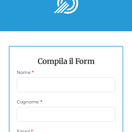
Compila il Form
Contact
Nome
*
Us
Cognome
*
Email
*