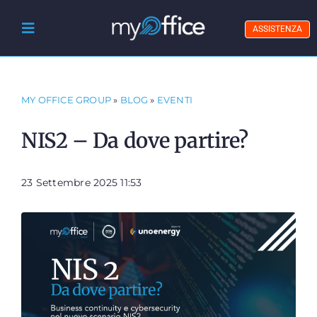
Skip
to
ASSISTENZA
Toggle
content
Navigation
Chi Siamo
Sicurezza Informatica
MY OFFICE GROUP
»
BLOG
»
EVENTI
Trasformazione Digitale
NIS2 – Da dove partire?
Gestione Documentale
23 Settembre 2025 11:53
Prodotti IT
Blog